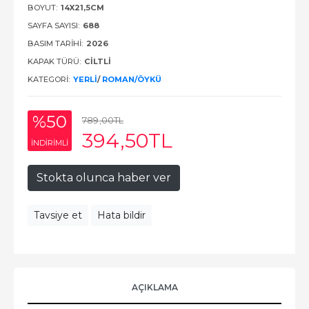
BOYUT:
14X21,5CM
SAYFA SAYISI:
688
BASIM TARIHI:
2026
KAPAK TÜRÜ:
CİLTLİ
KATEGORI:
YERLI
/
ROMAN/ÖYKÜ
%50
789
,00
TL
394
,50
TL
INDIRIMLI
Stokta olunca haber ver
Tavsiye et
Hata bildir
AÇIKLAMA