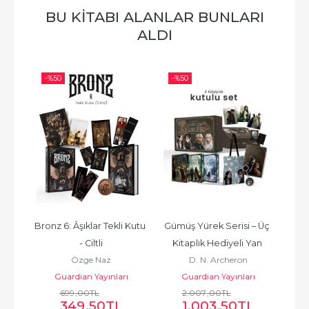
BU KITABI ALANLAR BUNLARI
ALDI
-%
50
-%
50
-%
2: 
Bronz 6: Âşıklar Tekli Kutu 
Gümüş Yürek Serisi – Üç 
O
ek 
- Ciltli
Kitaplık Hediyeli Yan 
H
Özge Naz
D. N. Archeron
lı 
Boyamalı Kutu
ı
Guardian Yayınları
Guardian Yayınları
699
,00
TL
2.007
,00
TL
349
,50
TL
1.003
,50
TL