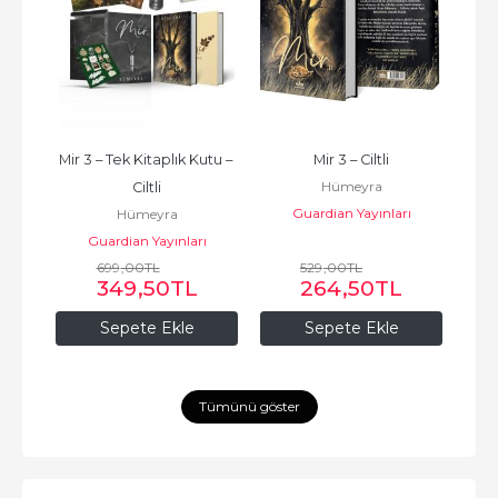
tu – 
Mir 3 – Tek Kitaplık Kutu – 
Mir 3 – Ciltli
Ayk
Hümeyra
Ciltli
Guardian Yayınları
Hümeyra
ı
Guardian Yayınları
699
,00
TL
529
,00
TL
349
,50
TL
264
,50
TL
Sepete Ekle
Sepete Ekle
Tümünü göster