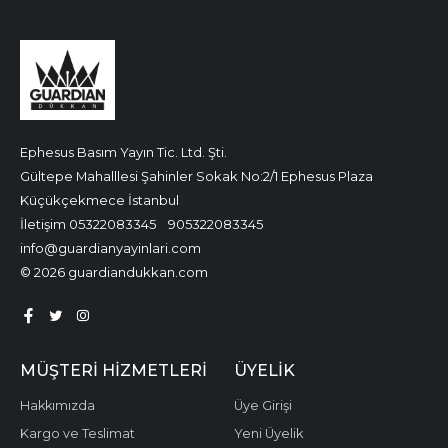
Ephesus Basım Yayın Tic. Ltd. Şti.
Gültepe Mahalllesi Şahinler Sokak No:2/1 Ephesus Plaza
Küçükçekmece İstanbul
İletişim 05322083345
905322083345
info@guardianyayinlari.com
© 2026 guardiandukkan.com
MÜŞTERI HIZMETLERI
ÜYELIK
Hakkımızda
Üye Girişi
Kargo ve Teslimat
Yeni Üyelik