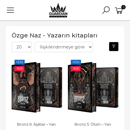
0
Özge Naz - Yazarın kitapları
YENI
YENI
-%
50
-%
50
Bronz 6: Âşıklar – Yan 
Bronz 5: Ölüm – Yan 