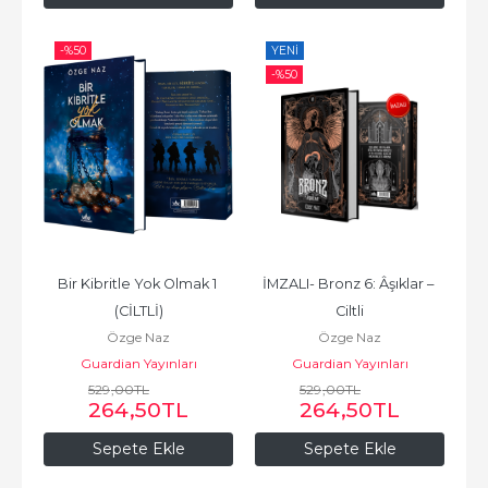
-%
50
YENI
-%
50
Bir Kibritle Yok Olmak 1 
İMZALI- Bronz 6: Âşıklar – 
(CİLTLİ)
Ciltli
Özge Naz
Özge Naz
Guardian Yayınları
Guardian Yayınları
529
,00
TL
529
,00
TL
264
,50
TL
264
,50
TL
Sepete Ekle
Sepete Ekle