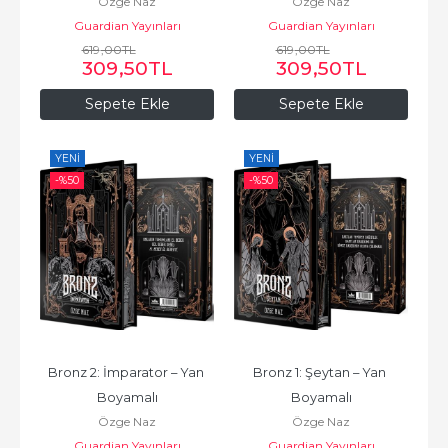
Özge Naz
Özge Naz
Guardian Yayınları
Guardian Yayınları
619
,00
TL
619
,00
TL
309
,50
TL
309
,50
TL
Sepete Ekle
Sepete Ekle
YENI
YENI
-%
50
-%
50
Bronz 2: İmparator – Yan 
Bronz 1: Şeytan – Yan 
Boyamalı
Boyamalı
Özge Naz
Özge Naz
Guardian Yayınları
Guardian Yayınları