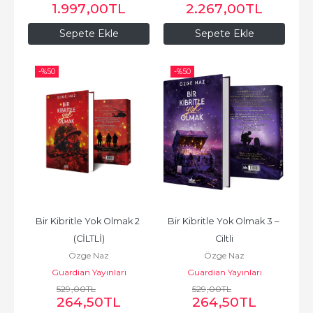
1.997
,00
TL
2.267
,00
TL
Sepete Ekle
Sepete Ekle
-%
50
-%
50
Bir Kibritle Yok Olmak 2 
Bir Kibritle Yok Olmak 3 – 
(CİLTLİ)
Ciltli
Özge Naz
Özge Naz
Guardian Yayınları
Guardian Yayınları
529
,00
TL
529
,00
TL
264
,50
TL
264
,50
TL