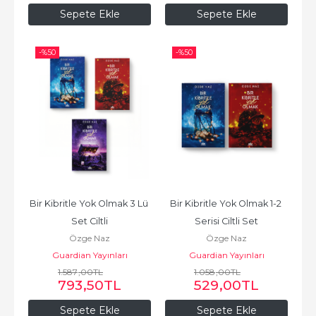
Sepete Ekle
Sepete Ekle
-%
50
-%
50
Bir Kibritle Yok Olmak 3 Lü 
Bir Kibritle Yok Olmak 1-2 
Set Ciltli
Serisi Ciltli Set
Özge Naz
Özge Naz
Guardian Yayınları
Guardian Yayınları
1.587
,00
TL
1.058
,00
TL
793
,50
TL
529
,00
TL
Sepete Ekle
Sepete Ekle