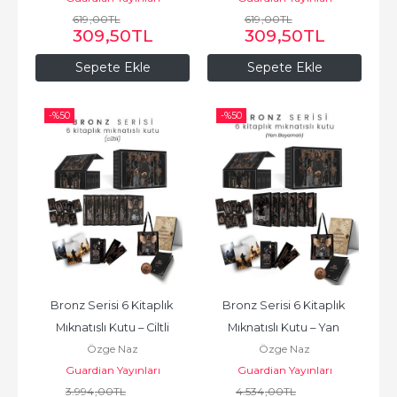
619
,00
TL
619
,00
TL
309
,50
TL
309
,50
TL
Sepete Ekle
Sepete Ekle
-%
50
-%
50
Bronz Serisi 6 Kitaplık 
Bronz Serisi 6 Kitaplık 
Mıknatıslı Kutu – Ciltli
Mıknatıslı Kutu – Yan 
Özge Naz
Özge Naz
Boyamalı
Guardian Yayınları
Guardian Yayınları
3.994
,00
TL
4.534
,00
TL