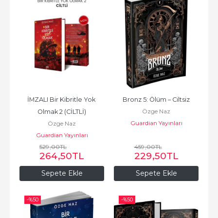
İMZALI Bir Kibritle Yok 
Bronz 5: Ölüm – Ciltsiz
Özge Naz
Olmak 2 (CİLTLİ)
Guardian Yayınları
Özge Naz
Guardian Yayınları
529
,00
TL
459
,00
TL
264
,50
TL
229
,50
TL
Sepete Ekle
Sepete Ekle
-%
50
-%
50