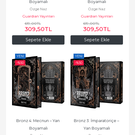
Boyamalı
Boyamalı
Özge Naz
Özge Naz
Guardian Yayınları
Guardian Yayınları
619
,00
TL
619
,00
TL
309
,50
TL
309
,50
TL
Sepete Ekle
Sepete Ekle
YENI
YENI
-%
50
-%
50
Bronz 4: Mecnun – Yan 
Bronz 3: İmparatoriçe – 
Boyamalı
Yan Boyamalı