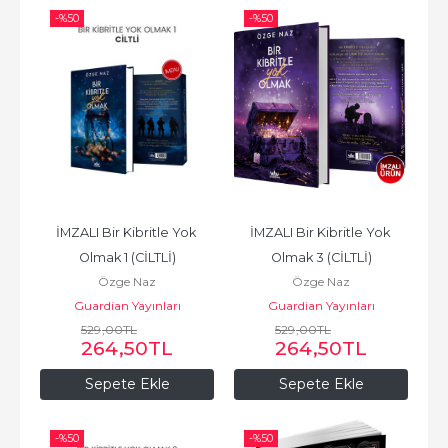
-%
50
-%
50
İMZALI Bir Kibritle Yok 
İMZALI Bir Kibritle Yok 
Olmak 1 (CİLTLİ)
Olmak 3 (CİLTLİ)
Özge Naz
Özge Naz
Guardian Yayınları
Guardian Yayınları
529
,00
TL
529
,00
TL
264
,50
TL
264
,50
TL
Sepete Ekle
Sepete Ekle
-%
50
-%
50