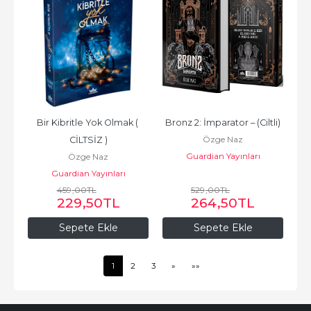
Bir Kibritle Yok Olmak ( 
Bronz 2: İmparator – (Ciltli)
Özge Naz
CİLTSİZ )
Guardian Yayınları
Özge Naz
Guardian Yayınları
459
,00
TL
529
,00
TL
229
,50
TL
264
,50
TL
Sepete Ekle
Sepete Ekle
1
2
3
»
»»