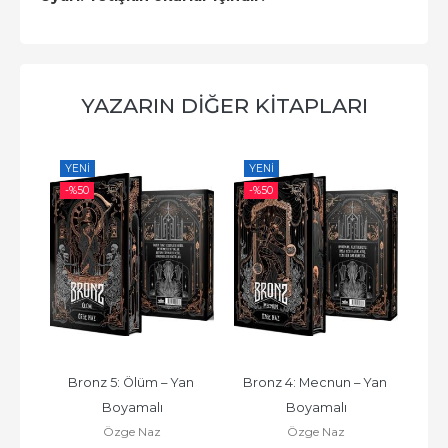
YAZARIN DIĞER KITAPLARI
YENI
YENI
YE
-%
50
-%
50
-%
an 
Bronz 5: Ölüm – Yan 
Bronz 4: Mecnun – Yan 
Bro
Boyamalı
Boyamalı
Özge Naz
Özge Naz