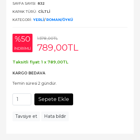
SAYFA SAYISI:
832
KAPAK TÜRÜ:
CİLTLİ
KATEGORI:
YERLI
/
ROMAN/ÖYKÜ
%50
1.578
,00
TL
789
,00
TL
INDIRIMLI
Taksitli fiyat: 1 x
789
,00
TL
KARGO BEDAVA
Temin süresi 2 gündür.
Sepete Ekle
Tavsiye et
Hata bildir