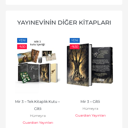
YAYINEVININ DIĞER KITAPLARI
YENI
YENI
YE
-%
50
-%
50
-%
tu – 
Mir 3 – Tek Kitaplık Kutu – 
Mir 3 – Ciltli
Ayk
Hümeyra
Ciltli
Guardian Yayınları
Hümeyra
ı
Guardian Yayınları