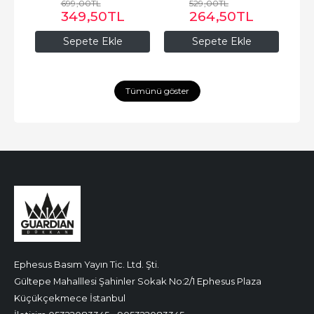
699
,00
TL
529
,00
TL
349
,50
TL
264
,50
TL
Sepete Ekle
Sepete Ekle
Tümünü göster
Ephesus Basım Yayın Tic. Ltd. Şti.
Gültepe Mahalllesi Şahinler Sokak No:2/1 Ephesus Plaza
Küçükçekmece İstanbul