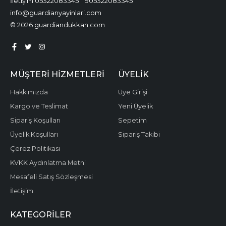
İletişim 05322083345
905322083345
info@guardianyayinlari.com
© 2026 guardiandukkan.com
MÜŞTERI HIZMETLERI
ÜYELIK
Hakkımızda
Üye Girişi
Kargo ve Teslimat
Yeni Üyelik
Sipariş Koşulları
Sepetim
Üyelik Koşulları
Sipariş Takibi
Çerez Politikası
KVKK Aydınlatma Metni
Mesafeli Satış Sözleşmesi
İletişim
KATEGORILER