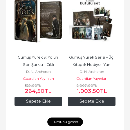
un 
Gümüş Yürek 3: Yolun 
Gümüş Yürek Serisi – Üç 
Gümü
 Yan 
Son Şarkısı – Ciltli
Kitaplık Hediyeli Yan 
Ki
D. N. Archeron
D. N. Archeron
Boyamalı Kutu
ı
Guardian Yayınları
Guardian Yayınları
529
,00
TL
2.007
,00
TL
264
,50
TL
1.003
,50
TL
Sepete Ekle
Sepete Ekle
Tümünü göster