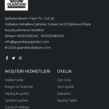
Ephesus Basım Yayın Tic. Ltd. Şti.
Gültepe Mahalllesi Şahinler Sokak No:2/1 Ephesus Plaza
Küçükçekmece İstanbul
İletişim 05322083345
905322083345
info@guardianyayinlari.com
© 2026 guardiandukkan.com
MÜŞTERI HIZMETLERI
ÜYELIK
Hakkımızda
Üye Girişi
Kargo ve Teslimat
Yeni Üyelik
Sipariş Koşulları
Sepetim
Üyelik Koşulları
Sipariş Takibi
Çerez Politikası