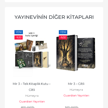
YAYINEVININ DIĞER KITAPLARI
YENI
YENI
YE
-%
50
-%
50
-%
tu – 
Mir 3 – Tek Kitaplık Kutu – 
Mir 3 – Ciltli
Ayk
Hümeyra
Ciltli
Guardian Yayınları
Hümeyra
ı
Guardian Yayınları
699
,00
TL
529
,00
TL