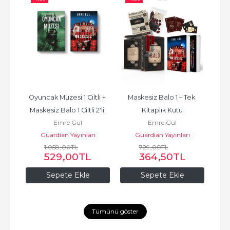
iz + 
Oyuncak Müzesi 1 Ciltli + 
Maskesiz Balo 1 – Tek 
Ma
2'li 
Maskesiz Balo 1 Ciltli 2'li 
Kitaplık Kutu
Emre Gül
Emre Gül
Set
ı
Guardian Yayınları
Guardian Yayınları
1.058
,00
TL
729
,00
TL
529
,00
TL
364
,50
TL
Sepete Ekle
Sepete Ekle
Tümünü göster