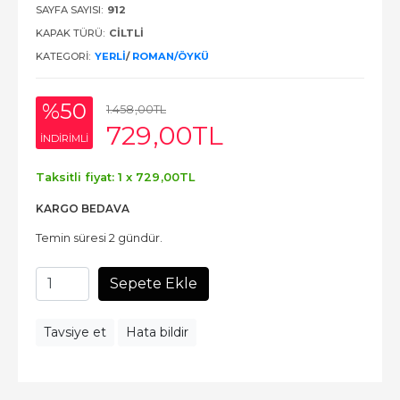
SAYFA SAYISI:
912
KAPAK TÜRÜ:
CİLTLİ
KATEGORI:
YERLI
/
ROMAN/ÖYKÜ
%50
1.458
,00
TL
729
,00
TL
INDIRIMLI
Taksitli fiyat: 1 x
729
,00
TL
KARGO BEDAVA
Temin süresi 2 gündür.
Sepete Ekle
Tavsiye et
Hata bildir