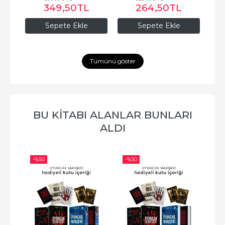
349
,50
TL
264
,50
TL
Sepete Ekle
Sepete Ekle
Tümünü göster
BU KITABI ALANLAR BUNLARI
ALDI
-%
50
-%
50