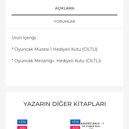
AÇIKLAMA
YORUMLAR
Ürün İçeriği ;
* Oyuncak Müzesi 1 Hediyeli Kutu (CİLTLİ)
* Oyuncak Mezarlığı- Hediyeli Kutu (CİLTLİ)
YAZARIN DIĞER KITAPLARI
YENI
YENI
YE
-%
50
-%
50
-%