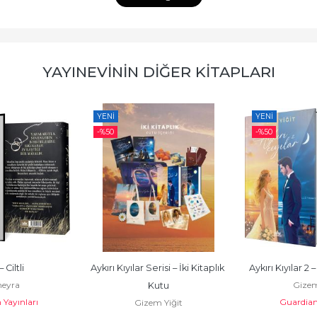
YAYINEVININ DIĞER KITAPLARI
YENI
YENI
-%
50
-%
50
 Ciltli
Aykırı Kıyılar Serisi – İki Kitaplık 
Aykırı Kıyılar 2 –
eyra
Gizem
Kutu
Yayınları
Guardian 
Gizem Yiğit