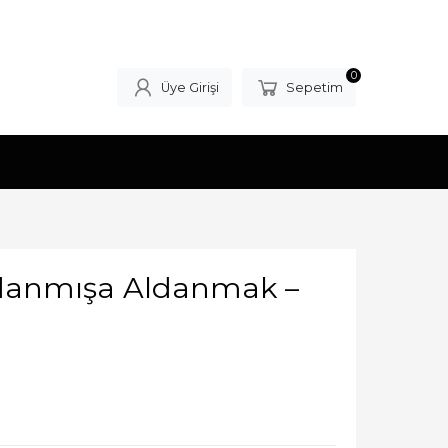
0
Üye Girişi
Sepetim
 Adanmışa Aldanmak –