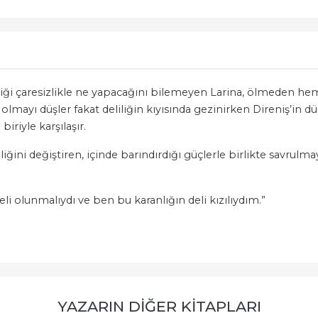
tiği çaresizlikle ne yapacağını bilemeyen Larina, ölmeden h
lmayı düşler fakat deliliğin kıyısında gezinirken Direniş’in d
iriyle karşılaşır.
liğini değiştiren, içinde barındırdığı güçlerle birlikte savrulm
li olunmalıydı ve ben bu karanlığın deli kızılıydım.”
YAZARIN DIĞER KITAPLARI