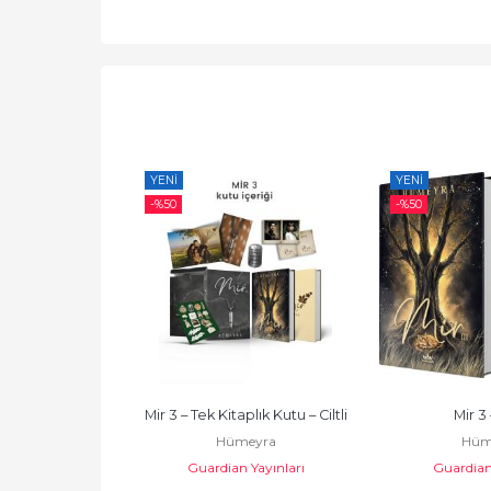
YENI
YENI
-%
50
-%
50
plık Kutu – Ciltli
Mir 3 – Tek Kitaplık Kutu – Ciltli
Mir 3 –
eyra
Hümeyra
Hüm
Yayınları
Guardian Yayınları
Guardian 