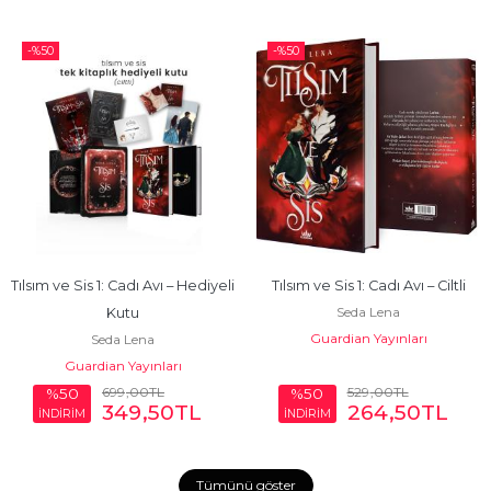
-%
50
-%
50
Tılsım ve Sis 1: Cadı Avı – Hediyeli 
Tılsım ve Sis 1: Cadı Avı – Ciltli
Seda Lena
Kutu
Guardian Yayınları
Seda Lena
Guardian Yayınları
699
,00
TL
529
,00
TL
%50
%50
349
,50
TL
264
,50
TL
İNDİRİM
İNDİRİM
Tümünü göster