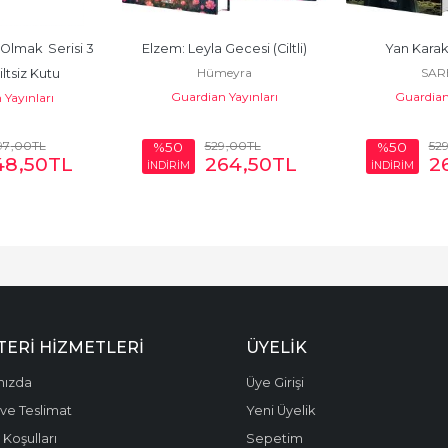
 Olmak  Serisi 3 
Elzem: Leyla Gecesi (Ciltli)
Yan Karakte
Hümeyra
SAR
iltsiz Kutu
Guardian Yayınları
Guardian 
Yayınları
97
,00
TL
529
,00
TL
52
%50
%50
48
,50
TL
264
,50
TL
2
İNDİRİM
İNDİRİM
ERI HIZMETLERI
ÜYELIK
mızda
Üye Girişi
ve Teslimat
Yeni Üyelik
 Koşulları
Sepetim