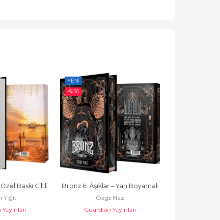
YENI
YENI
-%
50
-%
50
 Özel Baskı Ciltli
Bronz 6: Âşıklar – Yan Boyamalı
Bronz 5: Ölüm 
 Yiğit
Özge Naz
Özge
Yayınları
Guardian Yayınları
Guardian 