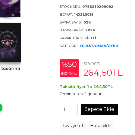
STOK KODU:
9786259299082
BOYUT:
14X21,5CM
SAYFA SAYISI:
528
BASIM TARIHI:
2026
KAPAK TÜRÜ:
CİLTLİ
KATEGORI:
YERLI
/
ROMAN/ÖYKÜ
%50
529
,00
TL
264
,50
TL
INDIRIMLI
Taksitli fiyat: 1 x
264
,50
TL
Temin süresi 2 gündür.
Sepete Ekle
Tavsiye et
Hata bildir