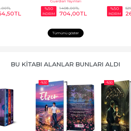
Guardian Yayınları
9
,00
TL
1.408
,00
TL
52
%50
%50
64
,50
TL
704
,00
TL
2
İNDİRİM
İNDİRİM
Tümünü göster
BU KITABI ALANLAR BUNLARI ALDI
-%
50
-%
50