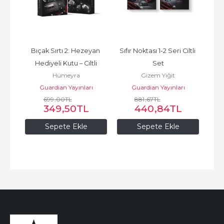
ş 
Bıçak Sırtı 2: Hezeyan 
Sıfır Noktası 1-2 Seri Ciltli 
Bıça
Kutu
Hediyeli Kutu – Ciltli
Set
Hümeyra
Gizem Yiğit
ı
Guardian Yayınları
Guardian Yayınları
699
,00
TL
881
,67
TL
349
,50
TL
440
,84
TL
Sepete Ekle
Sepete Ekle