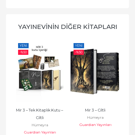
YAYINEVININ DIĞER KITAPLARI
YENI
YENI
YE
-%
50
-%
50
-%
tu – 
Mir 3 – Tek Kitaplık Kutu – 
Mir 3 – Ciltli
Ayk
Hümeyra
Ciltli
Guardian Yayınları
Hümeyra
ı
Guardian Yayınları