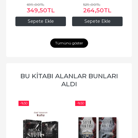
699
,00
TL
529
,00
TL
349
,50
TL
264
,50
TL
Sepete Ekle
Sepete Ekle
Tümünü göster
BU KITABI ALANLAR BUNLARI
ALDI
-%
50
-%
50
-%