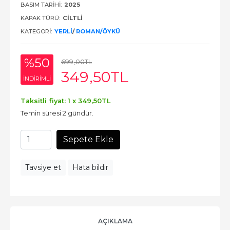
BASIM TARIHI:
2025
KAPAK TÜRÜ:
CİLTLİ
KATEGORI:
YERLI
/
ROMAN/ÖYKÜ
%50
699
,00
TL
349
,50
TL
INDIRIMLI
Taksitli fiyat: 1 x
349
,50
TL
Temin süresi 2 gündür.
Sepete Ekle
Tavsiye et
Hata bildir
AÇIKLAMA