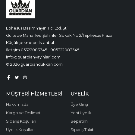
Ephesus Basım Yayın Tic. Ltd. Şti.
Gültepe Mahalllesi Şahinler Sokak No:2/1 Ephesus Plaza
Küçükçekmece İstanbul
İletişim 05322083345
905322083345
info@guardianyayinlari.com
© 2026 guardiandukkan.com
MÜŞTERI HIZMETLERI
ÜYELIK
Hakkımızda
Üye Girişi
Kargo ve Teslimat
Yeni Üyelik
Sipariş Koşulları
Sepetim
Üyelik Koşulları
Sipariş Takibi