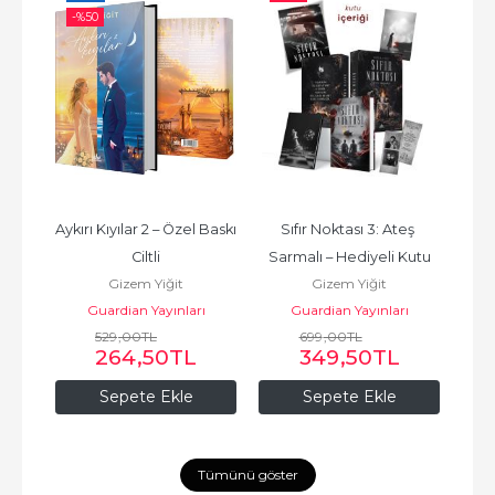
-%
50
İki 
Aykırı Kıyılar 2 – Özel Baskı 
Sıfır Noktası 3: Ateş 
S
Ciltli
Sarmalı – Hediyeli Kutu
Gizem Yiğit
Gizem Yiğit
ı
Guardian Yayınları
Guardian Yayınları
529
,00
TL
699
,00
TL
264
,50
TL
349
,50
TL
Sepete Ekle
Sepete Ekle
Tümünü göster