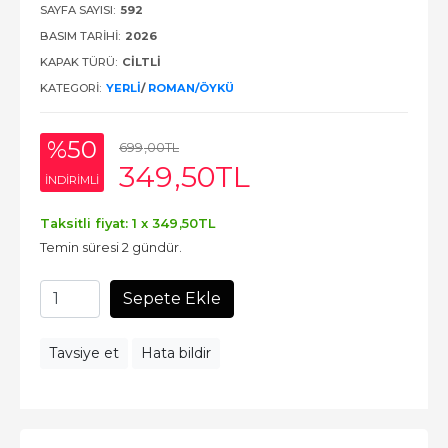
SAYFA SAYISI:
592
BASIM TARIHI:
2026
KAPAK TÜRÜ:
CİLTLİ
KATEGORI:
YERLI
/
ROMAN/ÖYKÜ
%50
699
,00
TL
349
,50
TL
INDIRIMLI
Taksitli fiyat: 1 x
349
,50
TL
Temin süresi 2 gündür.
Sepete Ekle
Tavsiye et
Hata bildir