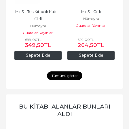
tu – 
Mir 3 – Tek Kitaplık Kutu – 
Mir 3 – Ciltli
Ayk
Hümeyra
Ciltli
Guardian Yayınları
Hümeyra
ı
Guardian Yayınları
699
,00
TL
529
,00
TL
349
,50
TL
264
,50
TL
Sepete Ekle
Sepete Ekle
Tümünü göster
BU KITABI ALANLAR BUNLARI
ALDI