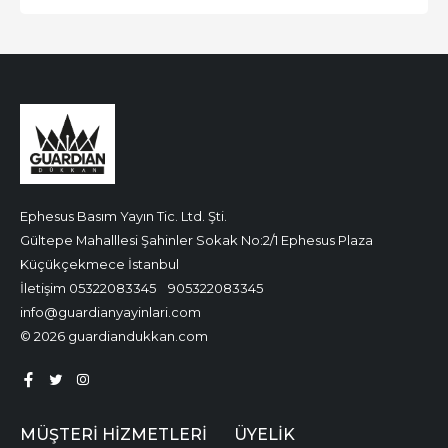
Ephesus Basım Yayın Tic. Ltd. Şti.
Gültepe Mahalllesi Şahinler Sokak No:2/1 Ephesus Plaza
Küçükçekmece İstanbul
İletişim 05322083345
905322083345
info@guardianyayinlari.com
© 2026 guardiandukkan.com
MÜŞTERI HIZMETLERI
ÜYELIK