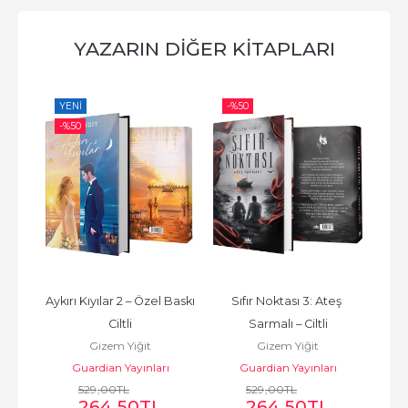
YAZARIN DIĞER KITAPLARI
YENI
-%
50
-%
-%
50
İki 
Aykırı Kıyılar 2 – Özel Baskı 
Sıfır Noktası 3: Ateş 
İMZ
Ciltli
Sarmalı – Ciltli
Gizem Yiğit
Gizem Yiğit
ı
Guardian Yayınları
Guardian Yayınları
529
,00
TL
529
,00
TL
264
,50
TL
264
,50
TL