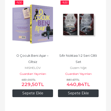
-%
50
-%
50
-%
apanı 
O Çocuk Beni Aşar – 
Sıfır Noktası 1-2 Seri Ciltli 
Bro
Ciltsiz
Set
MISHELOV
Gizem Yiğit
ı
Guardian Yayınları
Guardian Yayınları
459
,00
TL
881
,67
TL
229
,50
TL
440
,84
TL
Sepete Ekle
Sepete Ekle