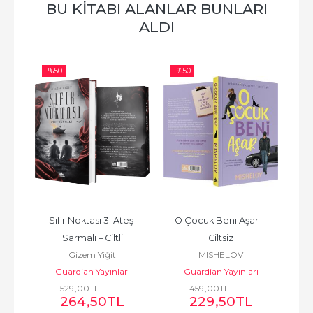
BU KITABI ALANLAR BUNLARI
ALDI
-%
50
-%
50
-%
ş 
Sıfır Noktası 3: Ateş 
O Çocuk Beni Aşar – 
Bıçak
Kutu
Sarmalı – Ciltli
Ciltsiz
Gizem Yiğit
MISHELOV
ı
Guardian Yayınları
Guardian Yayınları
529
,00
TL
459
,00
TL
264
,50
TL
229
,50
TL