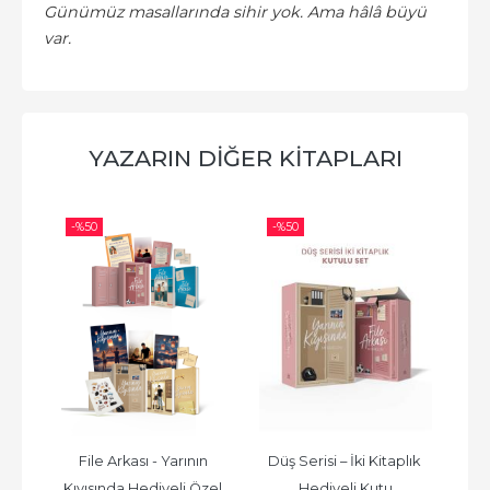
Günümüz masallarında sihir yok. Ama hâlâ büyü
var.
YAZARIN DIĞER KITAPLARI
-%
50
-%
50
-%
– 
File Arkası - Yarının 
Düş Serisi – İki Kitaplık 
İMZ
Kıyısında Hediyeli Özel 
Hediyeli Kutu