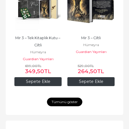
tu – 
Mir 3 – Tek Kitaplık Kutu – 
Mir 3 – Ciltli
Ayk
Hümeyra
Ciltli
Guardian Yayınları
Hümeyra
ı
Guardian Yayınları
699
,00
TL
529
,00
TL
349
,50
TL
264
,50
TL
Sepete Ekle
Sepete Ekle
Tümünü göster