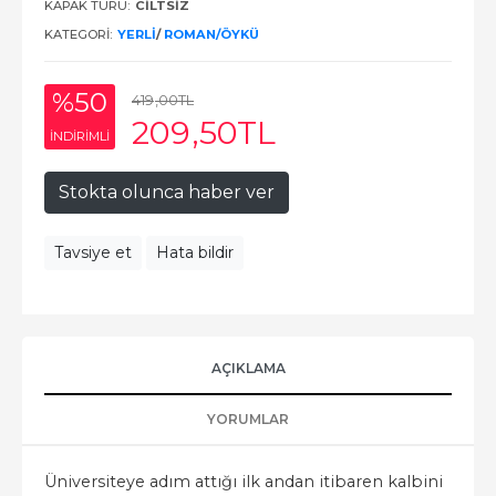
KAPAK TÜRÜ:
CİLTSİZ
KATEGORI:
YERLI
/
ROMAN/ÖYKÜ
%50
419
,00
TL
209
,50
TL
INDIRIMLI
Stokta olunca haber ver
Tavsiye et
Hata bildir
AÇIKLAMA
YORUMLAR
Üniversiteye adım attığı ilk andan itibaren kalbini